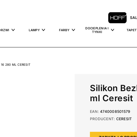
SA
DOCIEPLENIA I
DRZWI
LAMPY
FARBY
TAPET
TYNKI
16 280 ML CERESIT
Silikon Be
ml Ceresit
EAN:
4740008501579
PRODUCENT:
CERESIT