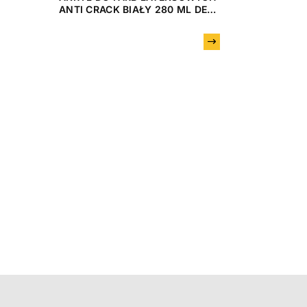
ANTI CRACK BIAŁY 280 ML DEN
BRAVEN
Następny
EMULSJA 
GRUNT UL