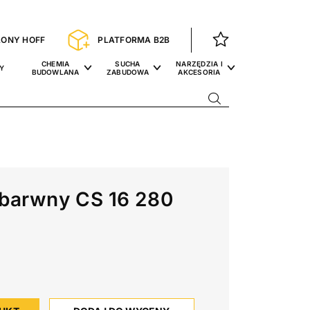
LONY HOFF
PLATFORMA B2B
CHEMIA
SUCHA
NARZĘDZIA I
Y
BUDOWLANA
ZABUDOWA
AKCESORIA
zbarwny CS 16 280