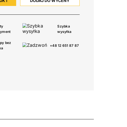
DUKT
DODAJ DO WYCENY
ty
Szybka
tyment
wysyłka
py bez
+48 12 651 87 87
ka