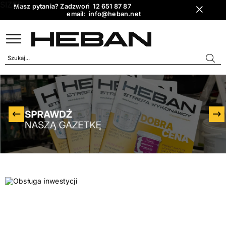
SIZER
Masz pytania? Zadzwoń 12 651 87 87
email: info@heban.net