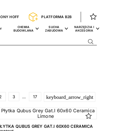
LONY HOFF
PLATFORMA B2B
CHEMIA
SUCHA
NARZĘDZIA I
Y
BUDOWLANA
ZABUDOWA
AKCESORIA
Następny
2
3
…
17
keyboard_arrow_right
ŁYTKA QUBUS GREY GAT.I 60X60 CERAMICA