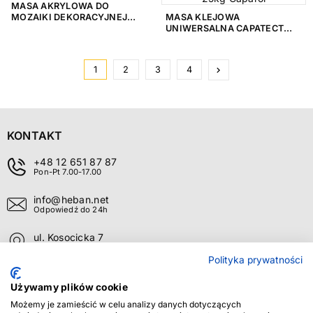
MASA AKRYLOWA DO
MOZAIKI DEKORACYJNEJ
MASA KLEJOWA
25KG GOLDMURIT
UNIWERSALNA CAPATECT
DAMMKLEBER 175 25KG
CAPAROL
Następny
1
2
3
4
keyboard_arrow_right
KONTAKT
+48 12 651 87 87
Pon-Pt 7.00-17.00
info@heban.net
Odpowiedź do 24h
ul. Kosocicka 7
Kraków 30-694
Polityka prywatności
O FIRMIE
+
Używamy plików cookie
OBSŁUGA KLIENTA
+
Możemy je zamieścić w celu analizy danych dotyczących