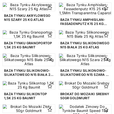
BAZA TYNKU AKRYLOWEGO
ZASTOSOWANIE
N15 SZARY 25 KG ATLAS
BAZA TYNKU AMPHISILAN-
FASSADENPUTZ K15 25 KG
Wewnętrzne
3
1,5MM TRANSPARENTNA
CAPAROL
Wewnętrzne, Zewnętrzne
47
BAZA TYNKU GRANOPORTOP
BAZA TYNKU SILIKONOWEGO
Zewnętrzne
27
1,5K 25 KG BAUMIT
N15 BIAŁA 25 KG ATLAS
GRUPA KOLORYSTYCZNA
Bezbarwny
2
BAZA TYNKU SILIKONOWO-
BAZA TYNKU SILIKONOWO-
SILIKATOWEGO N15 BIAŁA 25
SILIKATOWEGO N15 SZARA 25
Biały
15
KG ATLAS
KG ATLAS
Czarny
2
BAZA TYNKU SILIKONTOP
BROKAT DO MOZAIKI SREBNY
Pomarańczowy
1
1,5K 25 KG BAUMIT
50GR GOLDMURIT
Szary
6