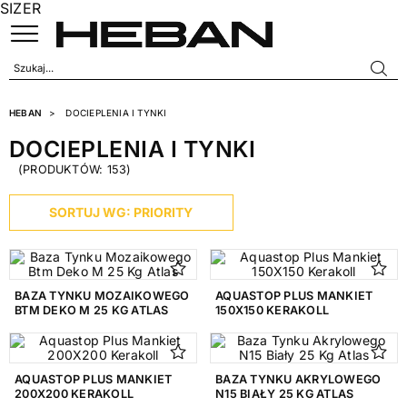
SIZER
HEBAN
DOCIEPLENIA I TYNKI
DOCIEPLENIA I TYNKI
(PRODUKTÓW: 153)
KATEGORIE
SORTUJ WG: PRIORITY
AKCESORIA DOCIEPLENIOWE
29
GRUNTY POD TYNKI
25
KLEJE DO DOCIEPLEŃ
30
BAZA TYNKU MOZAIKOWEGO
AQUASTOP PLUS MANKIET
BTM DEKO M 25 KG ATLAS
150X150 KERAKOLL
TYNKI WEWNĘTRZNE
17
TYNKI ZEWNĘTRZNE
59
AQUASTOP PLUS MANKIET
BAZA TYNKU AKRYLOWEGO
200X200 KERAKOLL
N15 BIAŁY 25 KG ATLAS
PRODUCENT