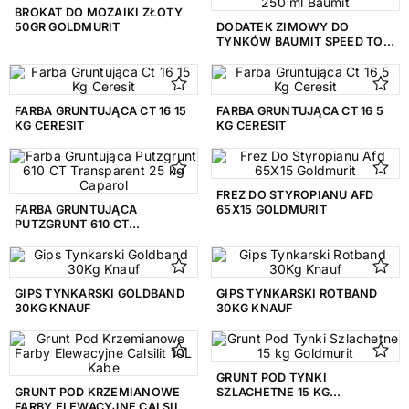
Złoty
1
BROKAT DO MOZAIKI ZŁOTY
50GR GOLDMURIT
DODATEK ZIMOWY DO
TYNKÓW BAUMIT SPEED TOP
Żółty
1
250 ML BAUMIT
RODZAJ POWIERZCHNI
FARBA GRUNTUJĄCA CT 16 15
FARBA GRUNTUJĄCA CT 16 5
Baranek
8
KG CERESIT
KG CERESIT
Mat
1
FREZ DO STYROPIANU AFD
ZAKRES POJEMNOŚCI
FARBA GRUNTUJĄCA
65X15 GOLDMURIT
PUTZGRUNT 610 CT
6,1 - 11 L
4
TRANSPARENT 25 KG
CAPAROL
do 1 L
1
GIPS TYNKARSKI GOLDBAND
GIPS TYNKARSKI ROTBAND
30KG KNAUF
30KG KNAUF
GRUNT POD TYNKI
GRUNT POD KRZEMIANOWE
SZLACHETNE 15 KG
FARBY ELEWACYJNE CALSILIT
GOLDMURIT