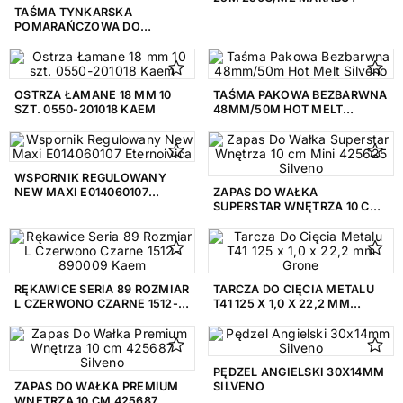
TAŚMA TYNKARSKA
POMARAŃCZOWA DO
POWIERZCHNI
CHROPOWATYCH
38MNMX50M SILVENO
OSTRZA ŁAMANE 18 MM 10
TAŚMA PAKOWA BEZBARWNA
SZT. 0550-201018 KAEM
48MM/50M HOT MELT
SILVENO
WSPORNIK REGULOWANY
NEW MAXI E014060107
ZAPAS DO WAŁKA
ETERNOIVICA
SUPERSTAR WNĘTRZA 10 CM
MINI 425625 SILVENO
RĘKAWICE SERIA 89 ROZMIAR
TARCZA DO CIĘCIA METALU
L CZERWONO CZARNE 1512-
T41 125 X 1,0 X 22,2 MM
890009 KAEM
GRONE
PĘDZEL ANGIELSKI 30X14MM
ZAPAS DO WAŁKA PREMIUM
SILVENO
WNĘTRZA 10 CM 425687