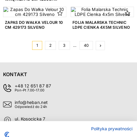
SILVENO
ZAPAS DO WAŁKA VELOUR 10
FOLIA MALARSKA TECHNIC
CM 429173 SILVENO
LDPE CIENKA 4X5M SILVENO
Następny
1
2
3
…
40
keyboard_arrow_right
KONTAKT
+48 12 651 87 87
Pon-Pt 7.00-17.00
info@heban.net
Odpowiedź do 24h
ul. Kosocicka 7
Kraków 30-694
Polityka prywatności
O FIRMIE
+