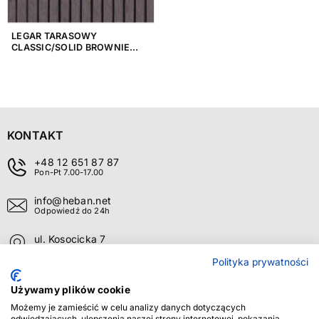
LEGAR TARASOWY
CLASSIC/SOLID BROWNIE
2200X50 MM WILDWOOD
KONTAKT
+48 12 651 87 87
Pon-Pt 7.00-17.00
info@heban.net
Odpowiedź do 24h
ul. Kosocicka 7
Kraków 30-694
Polityka prywatności
O FIRMIE
+
Używamy plików cookie
OBSŁUGA KLIENTA
+
Możemy je zamieścić w celu analizy danych dotyczących
odwiedzających, ulepszenia naszej strony internetowej, pokazania