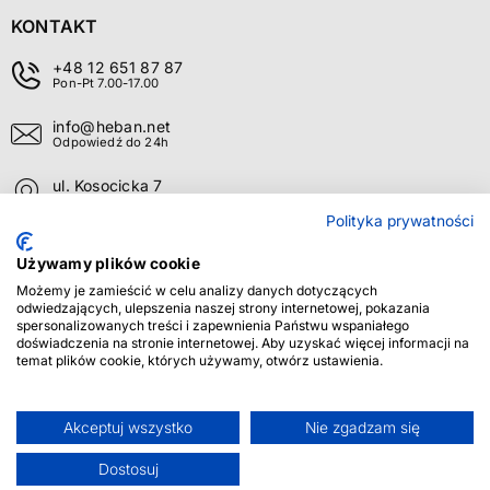
KONTAKT
350 mm
1
+48 12 651 87 87
MOC 75°/65°/20°
Pon-Pt 7.00-17.00
1000
2
info@heban.net
Odpowiedź do 24h
1006 W
2
ul. Kosocicka 7
Kraków 30-694
1025 W
2
Polityka prywatności
O FIRMIE
+
1029 W
2
Używamy plików cookie
OBSŁUGA KLIENTA
+
1040 W
1
Możemy je zamieścić w celu analizy danych dotyczących
odwiedzających, ulepszenia naszej strony internetowej, pokazania
spersonalizowanych treści i zapewnienia Państwu wspaniałego
INFORMACJE
+
1078 W
2
doświadczenia na stronie internetowej. Aby uzyskać więcej informacji na
temat plików cookie, których używamy, otwórz ustawienia.
1099 W
1
OBSERWUJ NAS
1114 W
1
Akceptuj wszystko
Nie zgadzam się
1116
1
FACEBOOK
INSTAGRAM
YOUTUBE
Dostosuj
HEBAN © 2026: Wszelkie prawa zastrzeżone
Realizacja:
Waynet