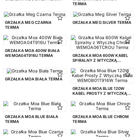
1146 mm
3
TERMA
1151 mm
1
GRZAŁKA MEG CZARNA
GRZAŁKA MEG SILVER TERMA
1156 mm
1
TERMA
1170
1
1176 mm
4
GRZAŁKA MOA 400W BIAŁA
WEMOA04T916U TERMA
GRZAŁKA MOA 600W KABEL
1185 mm
7
SPIRALNY Z WTYCZKĄ
CHROM WEMOA06TCROU
TERMA
1200 mm
1
GRZAŁKA MOA BIAŁA TERMA
1210 mm
3
GRZAŁKA MOA BLUE 120W
KABEL PROSTY Z WTYCZKĄ
1220 mm
12
BIAŁA WEMOB01T916W
TERMA
SZEROKOŚĆ
GRZAŁKA MOA BLUE BIAŁA
GRZAŁKA MOA BLUE CHROM
1140
1
TERMA
TERMA
1419 mm
1