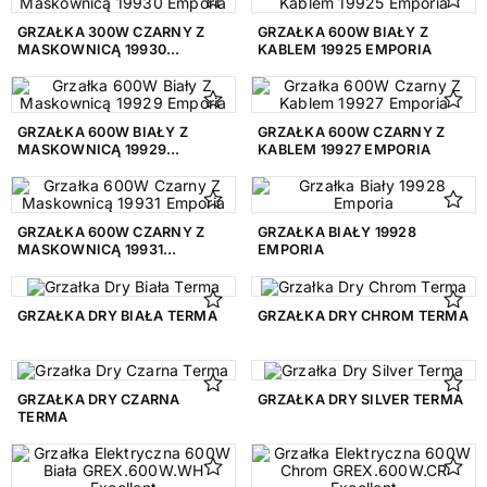
Zawór
35
GRZAŁKA 300W CZARNY Z
GRZAŁKA 600W BIAŁY Z
Zestaw regulacyjny
48
MASKOWNICĄ 19930
KABLEM 19925 EMPORIA
EMPORIA
WYKOŃCZENIE
GRZAŁKA 600W BIAŁY Z
GRZAŁKA 600W CZARNY Z
Mat
155
MASKOWNICĄ 19929
KABLEM 19927 EMPORIA
EMPORIA
Połysk
391
GRUPA KOLORYSTYCZNA
GRZAŁKA 600W CZARNY Z
GRZAŁKA BIAŁY 19928
MASKOWNICĄ 19931
EMPORIA
EMPORIA
Biały
275
Brąz
1
GRZAŁKA DRY BIAŁA TERMA
GRZAŁKA DRY CHROM TERMA
Brązowy
1
Chrom
136
GRZAŁKA DRY CZARNA
GRZAŁKA DRY SILVER TERMA
TERMA
Czarny
110
Czerwony
12