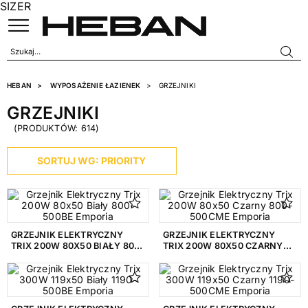
SIZER
HEBAN
WYPOSAŻENIE ŁAZIENEK
GRZEJNIKI
GRZEJNIKI
(PRODUKTÓW: 614)
KATEGORIE
SORTUJ WG: PRIORITY
AKCESORIA DO GRZEJNIKÓW
23
GŁOWICE TERMOSTATYCZNE
17
GRZAŁKI GRZEJNIKOWE
108
GRZEJNIK ELEKTRYCZNY
GRZEJNIK ELEKTRYCZNY
GRZEJNIKI ŁAZIENKOWE
383
TRIX 200W 80X50 BIAŁY 800-
TRIX 200W 80X50 CZARNY
500BE EMPORIA
800-500CME EMPORIA
ZAWORY GRZEJNIKOWE
83
PRODUCENT