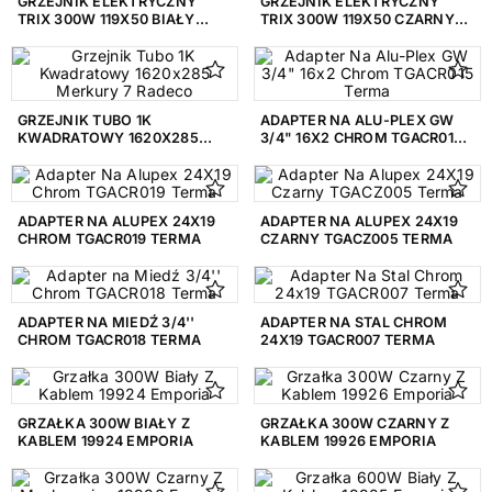
GRZEJNIK ELEKTRYCZNY
GRZEJNIK ELEKTRYCZNY
TRIX 300W 119X50 BIAŁY
TRIX 300W 119X50 CZARNY
1190-500BE EMPORIA
1190-500CME EMPORIA
RODZAJ
Adapter
4
GRZEJNIK TUBO 1K
ADAPTER NA ALU-PLEX GW
KWADRATOWY 1620X285
3/4" 16X2 CHROM TGACR015
MERKURY 7 RADECO
TERMA
Akcesoria
14
Głowica termostatyczna
17
ADAPTER NA ALUPEX 24X19
ADAPTER NA ALUPEX 24X19
CHROM TGACR019 TERMA
CZARNY TGACZ005 TERMA
Grzałka
108
Grzejnik
375
ADAPTER NA MIEDŹ 3/4''
ADAPTER NA STAL CHROM
Grzejnik elektryczny
8
CHROM TGACR018 TERMA
24X19 TGACR007 TERMA
Poręcz
2
Uchwyt
2
GRZAŁKA 300W BIAŁY Z
GRZAŁKA 300W CZARNY Z
KABLEM 19924 EMPORIA
KABLEM 19926 EMPORIA
Uchwyt ścienny
1