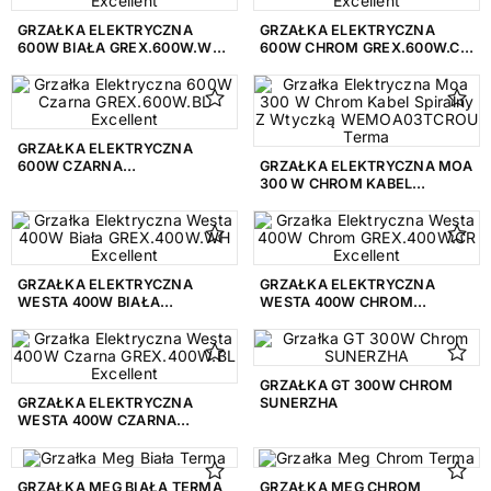
Niebieski
16
GRZAŁKA ELEKTRYCZNA
GRZAŁKA ELEKTRYCZNA
600W BIAŁA GREX.600W.WH
600W CHROM GREX.600W.CR
EXCELLENT
EXCELLENT
Szary
27
Złoty
4
GRZAŁKA ELEKTRYCZNA
Żółty
26
600W CZARNA
GRZAŁKA ELEKTRYCZNA MOA
GREX.600W.BL EXCELLENT
300 W CHROM KABEL
SPIRALNY Z WTYCZKĄ
WYSOKOŚĆ
WEMOA03TCROU TERMA
1045 mm
1
GRZAŁKA ELEKTRYCZNA
GRZAŁKA ELEKTRYCZNA
1070 mm
2
WESTA 400W BIAŁA
WESTA 400W CHROM
GREX.400W.WH EXCELLENT
GREX.400W.CR EXCELLENT
1100 mm
1
1110 mm
13
GRZAŁKA GT 300W CHROM
GRZAŁKA ELEKTRYCZNA
SUNERZHA
1118 mm
3
WESTA 400W CZARNA
GREX.400W.BL EXCELLENT
1140 mm
2
GRZAŁKA MEG BIAŁA TERMA
GRZAŁKA MEG CHROM