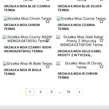
150 mm
1
GRZAŁKA MOA BLUE CZARNA
GRZAŁKA MOA BLUE SILVER
TERMA
TERMA
200 mm
9
225 mm
1
GRZAŁKA MOA CHROM
GRZAŁKA MOA CZARNA
TERMA
TERMA
240 mm
1
242 mm
1
GRZAŁKA MOA CZARNY 800W
270 mm
1
WEMOA08T905U TERMA
GRZAŁKA MOA GOLD KABEL
PROSTY Z WTYCZKĄ
WEMOA03TGPOW TERMA
271 mm
1
276 mm
1
GRZAŁKA MOA IR BIAŁA
GRZAŁKA MOA IR CHROM
TERMA
TERMA
285
1
325
1
Następny
1
2
3
…
13
keyboard_arrow_right
340
1
344 mm
1