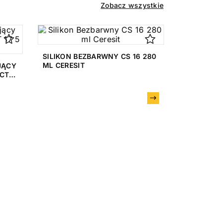
Zobacz wszystkie
SILIKON BEZBARWNY CS 16 280
ML CERESIT
JĄCY
CT
Następny
PIANKA P
WIELOSEZ
QMAR