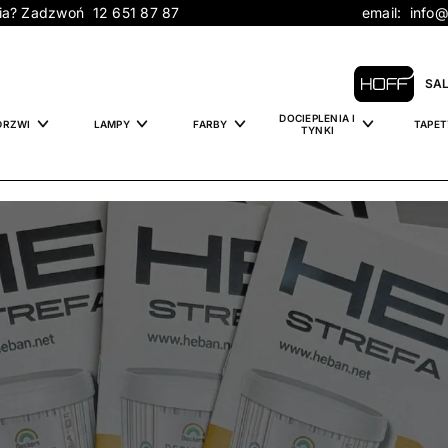
tania? Zadzwoń 12 651 87 87 email: info@h
SA
DOCIEPLENIA I
DRZWI
LAMPY
FARBY
TAPET
TYNKI