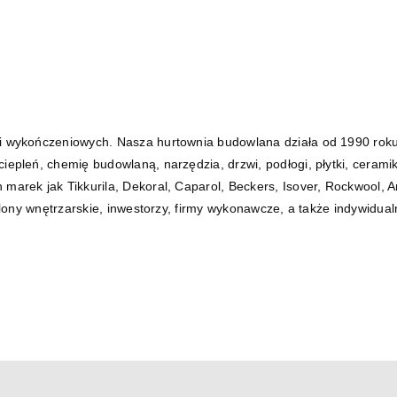
 wykończeniowych. Nasza hurtownia budowlana działa od 1990 roku
epleń, chemię budowlaną, narzędzia, drzwi, podłogi, płytki, ceramik
rek jak Tikkurila, Dekoral, Caparol, Beckers, Isover, Rockwool, Ar
lony wnętrzarskie, inwestorzy, firmy wykonawcze, a także indywidualn