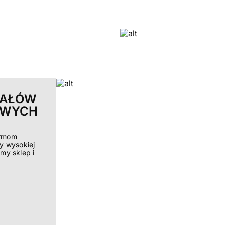
IAŁÓW
OWYCH
irmom
y wysokiej
my sklep i